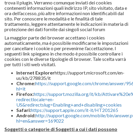
trova il plugin. Verranno comunque inviati dei cookies
contenenti informazioni quali indirizzo IP, sito visitato, data e
ora dell’accesso, più altre informazioni non identificabili dal
sito. Per conoscere le modalità e le finalità di tale
trattamento, leggere attentamente le indicazioni in materia di
protezione dei dati fornite dai singoli social forum
La maggior parte dei browser accettano i cookies
automaticamente, ma è possibile modificarne le impostazioni
per cancellare i cookie o per prevenirne l’accettazione. I
seguenti link spiegano in che modo è possibile controllare i
cookies con le diverse tipologie di browser. Tale scelta varrà
per tutti i siti web visitati.
Internet Explorer
https://support.microsoft.com/en-
us/kb/278835/it
Chrome:
https://support.google.com/chrome/answer/95
hl=it
Firefox:
https://support.mozilla.org/it/kb/Attivare%2
redirectlocale=en-
US&redirectslug=Enabling+and+disabling+cookies
Safari:
https://support.apple.com/it-it/HT201265
Android:
http://support.google.com/mobile/bin/answer.p
hl=en&answer=169022
Soggetti o categorie di Soggetti a cui i dati possono