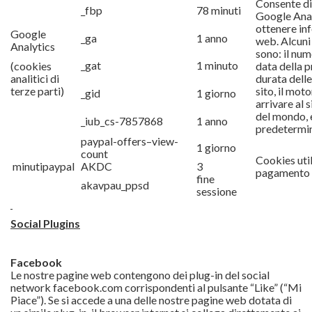
Consente di
_fbp
78 minuti
Google Anal
ottenere inf
Google
_ga
1 anno
web. Alcuni 
Analytics
sono: il nume
_gat
1 minuto
(cookies
data della pr
analitici di
durata delle
terze parti)
sito, il moto
_gid
1 giorno
arrivare al s
del mondo, e
_iub_cs-7857868
1 anno
predetermin
paypal-offers–view-
1 giorno
count
Cookies util
minutipaypal
AKDC
3
pagamento d
fine
akavpau_ppsd
sessione
Social Plugins
Facebook
Le nostre pagine web contengono dei plug-in del social
network facebook.com corrispondenti al pulsante “Like” (“Mi
Piace”). Se si accede a una delle nostre pagine web dotata di