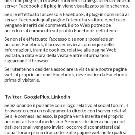
un simile plug-in, il browser internet si collega direttamente ai
server Facebook e il plug-in viene visualizzato sullo schermo.
Se si è effettuato l’accesso a Facebook, il plug-in comunica al
server Facebook quali pagine l’utente ha visitato e, nel caso
vengano inseriti dei commenti, il sito Web potrebbe
accedere al commento sul profilo Facebook dell’utente.
Se non si è effettuato l’accesso o se non si possiede un
account Facebook, il browser invierà comunque delle
informazioni, tramite cookies, relative alla pagina Web
visitata, a data e ora della visita e altre informazioni
riguardanti il browser.
Se l’utente non desidera associare la visita alle nostre pagine
web al proprio account Facebook, deve uscire da Facebook
prima di visitarle.
Twitter, GooglePlus, LinkedIn
Selezionando il pulsante con il logo relativo al social forum, il
browser creerà un collegamento diretto con i server relativi.
Se si è connessi ad esso, la pagina verrà inserita nel proprio
account attivo sul medesimo. Se non si desidera che i propri
dati personali vengano inviati, occorre disconnettersi dal
social forum prima di accedere alle pagine web nelle quali si