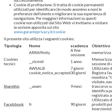
successivamente.
Cookie di profilazione. Si tratta di cookie permanenti
utilizzati per identificare (in modo anonimo e non) le
preferenze dell’utente e migliorare la sua esperienza di
navigazione. Per maggiori informazioni su questi
cookie non utilizzati dal Sito Web vi invitiamo a visitare
la sezione apposita sul sito
www.garanteprivacy.it/cookie
Il presente sito utilizza i seguenti cookies:
Tipologia
Nome
scadenza
Obiettivo
A fine
ARRAffinity
memorizza l
sessione
Cookies
Memorizza u
__zlcmid
1 anno
tecnici
sessione di 
AWSALB
7 giorni
Utilizzato 
cookie_notice_accepted
30 giorni
Registra l’
monitora “l’
visitate, n
Sharethis
__unam
9 mesi
trascorso su
identifica 
registrato a
Utilizzato d
Facebbook
fr
90 giorni
prodotti pub
inserzionisti