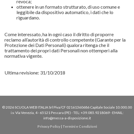
revoca;
ottenere in un formato strutturato, di uso comune e
leggibile da dispositivo automatico, i dati che lo
riguardano.
Come interessato, ha in ogni caso il diritto di proporre
reclamo all’autorità di controllo competente (Garante per la
Protezione dei Dati Personali) qualora ritenga che il
trattamento dei propri dati Personali non ottemperi alla
normativa vigente.
Ultima revisione: 31/10/2018
© 2026 SCUOLA WEB ITALIA Srl Piva/CF 02161360686 Capitale Sociale 10.000,00
i.v. Via Venezia, 4 - 65121 Pescara (PE) - TEL: +39.085.9218069 - EMAIL:
info@messa-a-disposizione.it
Privacy Policy
|
Termini e Condizioni